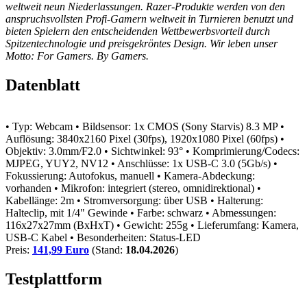
weltweit neun Niederlassungen. Razer-Produkte werden von den
anspruchsvollsten Profi-Gamern weltweit in Turnieren benutzt und
bieten Spielern den entscheidenden Wettbewerbsvorteil durch
Spitzentechnologie und preisgekröntes Design. Wir leben unser
Motto: For Gamers. By Gamers.
Datenblatt
• Typ: Webcam
• Bildsensor: 1x CMOS (Sony Starvis) 8.3 MP
•
Auflösung: 3840x2160 Pixel (30fps), 1920x1080 Pixel (60fps)
•
Objektiv: 3.0mm/F2.0
• Sichtwinkel: 93°
• Komprimierung/Codecs:
MJPEG, YUY2, NV12
• Anschlüsse: 1x USB-C 3.0 (5Gb/s)
•
Fokussierung: Autofokus, manuell
• Kamera-Abdeckung:
vorhanden
• Mikrofon: integriert (stereo, omnidirektional)
•
Kabellänge: 2m
• Stromversorgung: über USB
• Halterung:
Halteclip, mit 1/4" Gewinde
• Farbe: schwarz
• Abmessungen:
116x27x27mm (BxHxT)
• Gewicht: 255g
• Lieferumfang: Kamera,
USB-C Kabel
• Besonderheiten: Status-LED
Preis:
141,99 Euro
(Stand:
18.04.2026
)
Testplattform