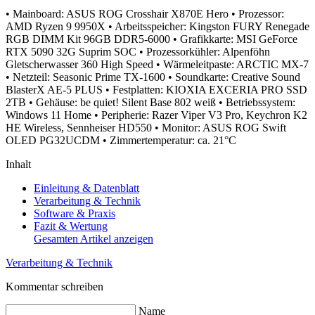
• Mainboard: ASUS ROG Crosshair X870E Hero
• Prozessor:
AMD Ryzen 9 9950X
• Arbeitsspeicher: Kingston FURY Renegade
RGB DIMM Kit 96GB DDR5-6000
• Grafikkarte: MSI GeForce
RTX 5090 32G Suprim SOC
• Prozessorkühler: Alpenföhn
Gletscherwasser 360 High Speed
• Wärmeleitpaste: ARCTIC MX-7
• Netzteil: Seasonic Prime TX-1600
• Soundkarte: Creative Sound
BlasterX AE-5 PLUS
• Festplatten: KIOXIA EXCERIA PRO SSD
2TB
• Gehäuse: be quiet! Silent Base 802 weiß
• Betriebssystem:
Windows 11 Home
• Peripherie: Razer Viper V3 Pro, Keychron K2
HE Wireless, Sennheiser HD550
• Monitor: ASUS ROG Swift
OLED PG32UCDM
• Zimmertemperatur: ca. 21°C
Inhalt
Einleitung & Datenblatt
Verarbeitung & Technik
Software & Praxis
Fazit & Wertung
Gesamten Artikel anzeigen
Verarbeitung & Technik
Kommentar schreiben
Name