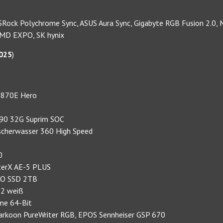
SRock Polychrome Sync, ASUS Aura Sync, Gigabyte RGB Fusion 2.0, 
AMD EXPO, SK hynix
025
)
 X870E Hero
090 32G Suprim SOC
tscherwasser 360 High Speed
0
sterX AE-5 PLUS
RO SSD 2TB
02 weiß
me 64-Bit
 Sharkoon PureWriter RGB, EPOS Sennheiser GSP 670