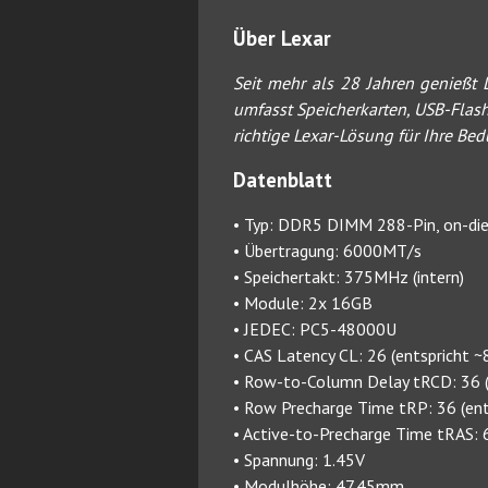
Über Lexar
Seit mehr als 28 Jahren genießt 
umfasst Speicherkarten, USB-Flash
richtige Lexar-Lösung für Ihre Bed
Datenblatt
• Typ: DDR5 DIMM 288-Pin, on-di
• Übertragung: 6000MT/s
• Speichertakt: 375MHz (intern)
• Module: 2x 16GB
• JEDEC: PC5-48000U
• CAS Latency CL: 26 (entspricht ~
• Row-to-Column Delay tRCD: 36 (
• Row Precharge Time tRP: 36 (ent
• Active-to-Precharge Time tRAS: 6
• Spannung: 1.45V
• Modulhöhe: 47.45mm