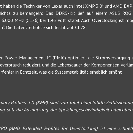
 haben die Techniker von Lexar auch Intel XMP 3.0* und AMD EXPO
nichts zu bemängeln: Das DDR5-Kit lief auf einem ASUS ROG
.000 MHz (CL26) bei 1.45 Volt stabil. Auch Overclocking ist mög
“. Die Latenz erhöhte sich leicht auf CL28.
rter Power-Management-IC (PMIC) optimiert die Stromversorgung 
everbrauch reduziert und die Lebensdauer der Komponenten verlän
erfehler in Echtzeit, was die Systemstabilität erheblich erhöht
ory Profiles 3.0 (XMP) sind von Intel eingeführte Zertifizieru
rung soll die Ausnutzung der Speichergeschwindigkeit erleichtern
 (AMD Extended Profiles for Overclocking) ist eine schnell