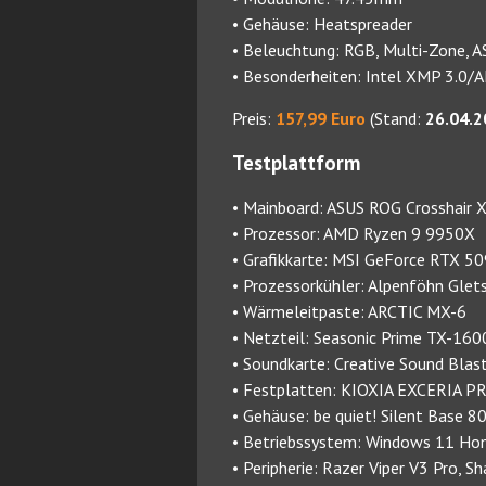
• Gehäuse: Heatspreader
• Beleuchtung: RGB, Multi-Zone, A
• Besonderheiten: Intel XMP 3.0/
Preis:
157,99 Euro
(Stand:
26.04.2
Testplattform
• Mainboard: ASUS ROG Crosshair
• Prozessor: AMD Ryzen 9 9950X
• Grafikkarte: MSI GeForce RTX 5
• Prozessorkühler: Alpenföhn Gle
• Wärmeleitpaste: ARCTIC MX-6
• Netzteil: Seasonic Prime TX-160
• Soundkarte: Creative Sound Bla
• Festplatten: KIOXIA EXCERIA P
• Gehäuse: be quiet! Silent Base 8
• Betriebssystem: Windows 11 Ho
• Peripherie: Razer Viper V3 Pro,