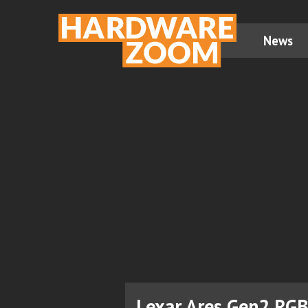
News
Lexar Ares Gen2 RG