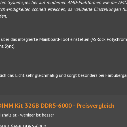
iblen Systemspeicher auf modernen AMD-Plattformen wie der AM
hwindigkeiten schnell erreichen, da validierte Einstellungen fü
den.
ber das integrierte Mainboard-Tool einstellen (ASRock Polychrome
t Sync).
lt sich das Licht sehr gleichmäßig und sorgt besonders bei Farbüberg
DIMM Kit 32GB DDR5-6000 - Preisvergleich
izhals.at - weniger ist besser
MM Kit 64GB DDR5-6000