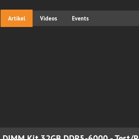
Artikel
Videos
Events
B DIMM Kit 32GB DDR5-6000 - Test/R