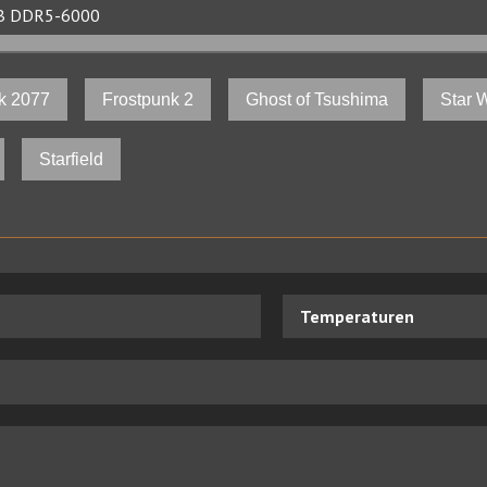
8GB DDR5-6000
k 2077
Frostpunk 2
Ghost of Tsushima
Star 
Starfield
Temperaturen