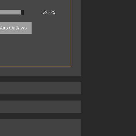
89
FPS
Wars Outlaws