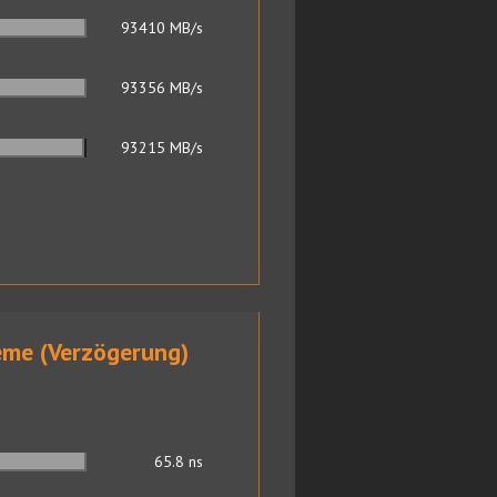
93410
MB/s
93356
MB/s
93215
MB/s
eme (Verzögerung)
65.8
ns