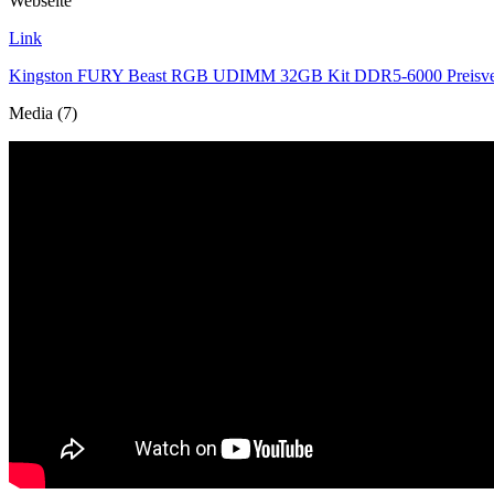
Webseite
Link
Kingston FURY Beast RGB UDIMM 32GB Kit DDR5-6000 Preisver
Media (7)