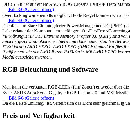
DDR5-Kit lief auf einem ASUS ROG Crosshair X870E Hero Mainboar
Bild 3/6 (Galerie öffnen)
Overclocking war ebenfalls möglich: Beide Riegel konnten wir auf 
Bild 4/6 (Galerie öffnen)
Ebenfalls am Start: Ein integrierter Power-Management-IC (PMIC) op
Lebensdauer der Komponenten verlängert. On-Die-Error-Correcting-Cod
*Erklärung XMP 3.0: Extreme Memory Profiles 3.0 (XMP) sind von Int
Speichergeschwindigkeit erleichtern und dabei einen stabilen Betrieb 
**Erklärung AMD EXPO: AMD EXPO (AMD Extended Profiles for Overc
Plattformen wie der AMD Ryzen 7000-Serie. Mit AMD EXPO können Spei
Modul gespeichert werden.
RGB-Beleuchtung und Software
Man kann die verbauten RGB-LEDs (fünf Zonen) entweder über die Ki
Sync, ASUS Aura Sync, Gigabyte RGB Fusion 2.0 und MSI Mystic 
Bild 6/6 (Galerie öffnen)
Da die Leiste „milchig“ ist, verteilt sich das Licht sehr gleichmäßig
Preis und Verfügbarkeit