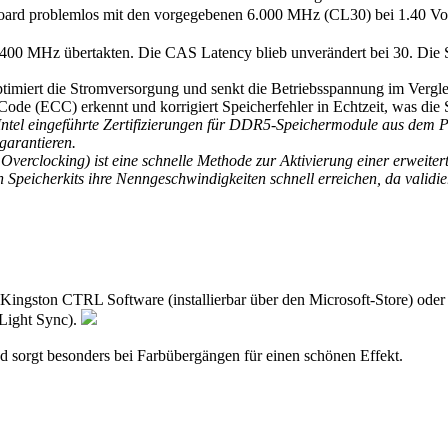
d problemlos mit den vorgegebenen 6.000 MHz (CL30) bei 1.40 Volt
6.400 MHz übertakten. Die CAS Latency blieb unverändert bei 30. Die
timiert die Stromversorgung und senkt die Betriebsspannung im Vergl
e (ECC) erkennt und korrigiert Speicherfehler in Echtzeit, was die Sy
el eingeführte Zertifizierungen für DDR5-Speichermodule aus dem PC-
garantieren.
locking) ist eine schnelle Methode zur Aktivierung einer erweiter
cherkits ihre Nenngeschwindigkeiten schnell erreichen, da validierte
ngston CTRL Software (installierbar über den Microsoft-Store) oder 
Light Sync).
 und sorgt besonders bei Farbübergängen für einen schönen Effekt.