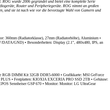
. ROG wurde 2006 gegründet und bietet eine komplette Serie
 Audiogeräte, Router und Peripheriegeräte. ROG nimmt an großen
n, und sie ist nach wie vor die bevorzugte Wahl von Gamern und
tor: 360mm (Radiatorklasse), 27mm (Radiatorhöhe), Aluminium
•
+5V/DATA/GND)
• Besonderheiten: Display (2.1", 480x480, IPS, an
egade RGB DIMM Kit 32GB DDR5-6000
• Grafikkarte: MSI GeForce
-5 PLUS
• Festplatten: KIOXIA EXCERIA PRO SSD 2TB
• Gehäuse:
B, EPOS Sennheiser GSP 670
• Monitor: Monitor: LG UltraGear