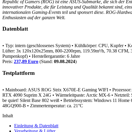
Republic of Gamers (ROG) ist eine ASUS-Submarke, die sich der En
innovativer Produkte, die für Leistung und Qualität bekannt sind, e
internationalen Gaming-Events teil und sponsert diese. ROG-Hardwa
Enthusiasten auf der ganzen Welt.
Datenblatt
• Typ: intern (geschlossenes System)
• Kühlkörper: CPU, Kupfer
• K
Lüfter: 3x 120x120x25mm, 800-2200rpm, 119.59m³/h, 70.38 CFM
Pumpenkopf)
• Herstellergarantie: 6 Jahre
Preis:
237,89 Euro
(Stand:
09.08.2024
)
Testplattform
• Mainboard: ASUS ROG Strix X670E-E Gaming WIFI
• Prozesso
RTX 4090 Suprim X 24G
• Wärmeleitpaste: Arctic MX-6
• Netzteil
be quiet! Silent Base 802 weiß
• Betriebssystem: Windows 11 Home 
48GQ900-B
• Zimmertemperatur: ca. 21°C
Inhalt
Einleitung & Datenblatt
Verarbeitung & Lüfter