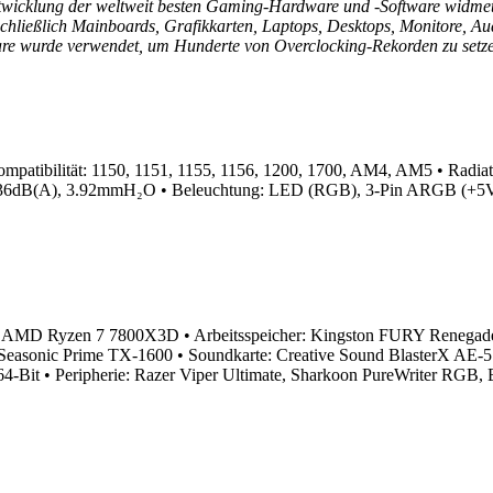
twicklung der weltweit besten Gaming-Hardware und -Software widmet
inschließlich Mainboards, Grafikkarten, Laptops, Desktops, Monitore,
re wurde verwendet, um Hunderte von Overclocking-Rekorden zu setze
ompatibilität: 1150, 1151, 1155, 1156, 1200, 1700, AM4, AM5
• Radia
, 36dB(A), 3.92mmH₂O
• Beleuchtung: LED (RGB), 3-Pin ARGB (
r: AMD Ryzen 7 7800X3D
• Arbeitsspeicher: Kingston FURY Ren
: Seasonic Prime TX-1600
• Soundkarte: Creative Sound BlasterX AE
64-Bit
• Peripherie: Razer Viper Ultimate, Sharkoon PureWriter RG