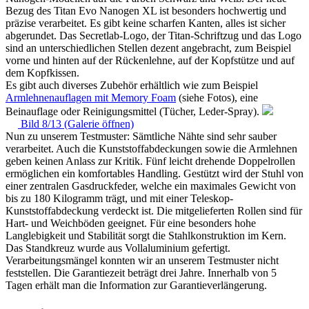
Bezug des Titan Evo Nanogen XL ist besonders hochwertig und
präzise verarbeitet. Es gibt keine scharfen Kanten, alles ist sicher
abgerundet. Das Secretlab-Logo, der Titan-Schriftzug und das Logo
sind an unterschiedlichen Stellen dezent angebracht, zum Beispiel
vorne und hinten auf der Rückenlehne, auf der Kopfstütze und auf
dem Kopfkissen.
Es gibt auch diverses Zubehör erhältlich wie zum Beispiel
Armlehnenauflagen mit Memory Foam
(siehe Fotos), eine
Beinauflage oder Reinigungsmittel (Tücher, Leder-Spray).
Bild 8/13 (Galerie öffnen)
Nun zu unserem Testmuster: Sämtliche Nähte sind sehr sauber
verarbeitet. Auch die Kunststoffabdeckungen sowie die Armlehnen
geben keinen Anlass zur Kritik. Fünf leicht drehende Doppelrollen
ermöglichen ein komfortables Handling. Gestützt wird der Stuhl von
einer zentralen Gasdruckfeder, welche ein maximales Gewicht von
bis zu 180 Kilogramm trägt, und mit einer Teleskop-
Kunststoffabdeckung verdeckt ist. Die mitgelieferten Rollen sind für
Hart- und Weichböden geeignet. Für eine besonders hohe
Langlebigkeit und Stabilität sorgt die Stahlkonstruktion im Kern.
Das Standkreuz wurde aus Vollaluminium gefertigt.
Verarbeitungsmängel konnten wir an unserem Testmuster nicht
feststellen. Die Garantiezeit beträgt drei Jahre. Innerhalb von 5
Tagen erhält man die Information zur Garantieverlängerung.