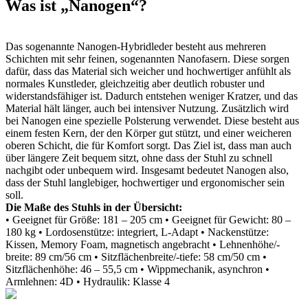
Was ist „Nanogen“?
Das sogenannte Nanogen-Hybridleder besteht aus mehreren
Schichten mit sehr feinen, sogenannten Nanofasern. Diese sorgen
dafür, dass das Material sich weicher und hochwertiger anfühlt als
normales Kunstleder, gleichzeitig aber deutlich robuster und
widerstandsfähiger ist. Dadurch entstehen weniger Kratzer, und das
Material hält länger, auch bei intensiver Nutzung. Zusätzlich wird
bei Nanogen eine spezielle Polsterung verwendet. Diese besteht aus
einem festen Kern, der den Körper gut stützt, und einer weicheren
oberen Schicht, die für Komfort sorgt. Das Ziel ist, dass man auch
über längere Zeit bequem sitzt, ohne dass der Stuhl zu schnell
nachgibt oder unbequem wird. Insgesamt bedeutet Nanogen also,
dass der Stuhl langlebiger, hochwertiger und ergonomischer sein
soll.
Die Maße des Stuhls in der Übersicht:
• Geeignet für Größe: 181 – 205 cm
• Geeignet für Gewicht: 80 –
180 kg
• Lordosenstütze: integriert, L-Adapt
• Nackenstütze:
Kissen, Memory Foam, magnetisch angebracht
• Lehnenhöhe/-
breite: 89 cm/56 cm
• Sitzflächenbreite/-tiefe: 58 cm/50 cm
•
Sitzflächenhöhe: 46 – 55,5 cm
• Wippmechanik, asynchron
•
Armlehnen: 4D
• Hydraulik: Klasse 4