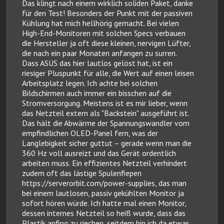
Das klingt nach einem wirklich soliden Paket, danke
für den Test! Besonders der Punkt mit der passiven
Kühlung hat mich hellhörig gemacht. Bei vielen
High-End-Monitoren mit solchen Specs verbauen
die Hersteller ja oft diese kleinen, nervigen Lüfter,
die nach ein paar Monaten anfangen zu surren.
Dass ASUS das hier lautlos gelöst hat, ist ein
riesiger Pluspunkt für alle, die Wert auf einen leisen
Arbeitsplatz legen. Ich achte bei solchen
Bildschirmen auch immer ein bisschen auf die
Stromversorgung. Meistens ist es mir lieber, wenn
das Netzteil extern als "Backstein" ausgeführt ist.
Das hält die Abwärme der Spannungswandler vom
empfindlichen OLED-Panel fern, was der
Langlebigkeit sicher guttut – gerade wenn man die
360 Hz voll ausreizt und das Gerät ordentlich
arbeiten muss. Ein effizientes Netzteil verhindert
zudem oft das lästige Spulenfiepen
https://serverorbit.com/power-supplies, das man
bei einem lautlosen, passiv gekühlten Monitor ja
sofort hören würde. Ich hatte mal einen Monitor,
dessen internes Netzteil so heiß wurde, dass das
Plastik anfing zu riechen, seitdem bin ich da etwas