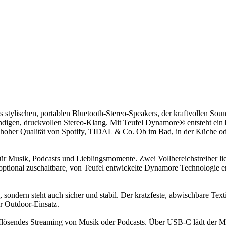
es stylischen, portablen Bluetooth-Stereo-Speakers, der kraftvollen Sou
endigen, druckvollen Stereo-Klang. Mit Teufel Dynamore® entsteht ei
n hoher Qualität von Spotify, TIDAL & Co. Ob im Bad, in der Küche 
für Musik, Podcasts und Lieblingsmomente. Zwei Vollbereichstreiber li
tional zuschaltbare, von Teufel entwickelte Dynamore Technologie er
dern steht auch sicher und stabil. Der kratzfeste, abwischbare Texti
r Outdoor-Einsatz.
auflösendes Streaming von Musik oder Podcasts. Über USB-C lädt der 