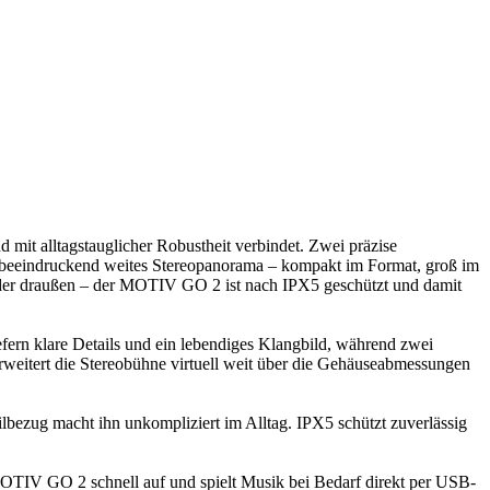
nd mit alltagstauglicher Robustheit verbindet. Zwei präzise
n beeindruckend weites Stereopanorama – kompakt im Format, groß im
oder draußen – der MOTIV GO 2 ist nach IPX5 geschützt und damit
efern klare Details und ein lebendiges Klangbild, während zwei
weitert die Stereobühne virtuell weit über die Gehäuseabmessungen
lbezug macht ihn unkompliziert im Alltag. IPX5 schützt zuverlässig
MOTIV GO 2 schnell auf und spielt Musik bei Bedarf direkt per USB-