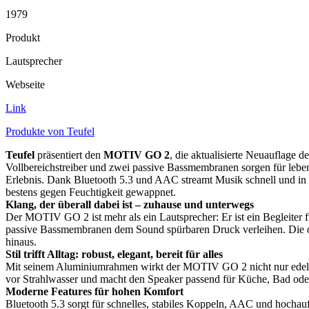
1979
Produkt
Lautsprecher
Webseite
Link
Produkte von Teufel
Teufel
präsentiert den
MOTIV GO 2
, die aktualisierte Neuauflage d
Vollbereichstreiber und zwei passive Bassmembranen sorgen für leb
Erlebnis. Dank Bluetooth 5.3 und AAC streamt Musik schnell und i
bestens gegen Feuchtigkeit gewappnet.
Klang, der überall dabei ist – zuhause und unterwegs
Der MOTIV GO 2 ist mehr als ein Lautsprecher: Er ist ein Begleiter 
passive Bassmembranen dem Sound spürbaren Druck verleihen. Die op
hinaus.
Stil trifft Alltag: robust, elegant, bereit für alles
Mit seinem Aluminiumrahmen wirkt der MOTIV GO 2 nicht nur edel, son
vor Strahlwasser und macht den Speaker passend für Küche, Bad ode
Moderne Features für hohen Komfort
Bluetooth 5.3 sorgt für schnelles, stabiles Koppeln, AAC und hoch