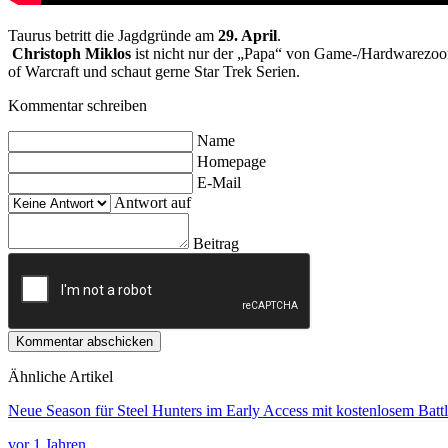
Taurus betritt die Jagdgründe am
29. April
.
Christoph Miklos
ist nicht nur der „Papa“ von Game-/Hardwarezoom,
of Warcraft und schaut gerne Star Trek Serien.
Kommentar schreiben
Name
Homepage
E-Mail
Antwort auf
Beitrag
Kommentar abschicken
Ähnliche Artikel
Neue Season für Steel Hunters im Early Access mit kostenlosem Bat
vor 1 Jahren