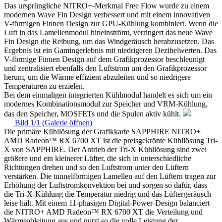
Das ursprüngliche NITRO+-Merkmal Free Flow wurde zu einem
modernen Wave Fin Design verbessert und mit einem innovativen
V-förmigen Finnen Design zur GPU-Kühlung kombiniert. Wenn die
Luft in das Lamellenmodul hineinströmt, verringert das neue Wave
Fin Design die Reibung, um das Windgeräusch herabzusetzen. Das
Ergebnis ist ein Gamingerlebnis mit niedrigeren Dezibelwerten. Das
V-förmige Finnen Design auf dem Grafikprozessor beschleunigt
und zentralisiert ebenfalls den Luftstrom um den Grafikprozessor
herum, um die Wärme effizient abzuleiten und so niedrigere
Temperaturen zu erzielen.
Bei dem einmaligen integrierten Kühlmodul handelt es sich um ein
modernes Kombinationsmodul zur Speicher und VRM-Kühlung,
das den Speicher, MOSFETs und die Spulen aktiv kühlt.
Bild 1/1 (Galerie öffnen)
Die primäre Kühllösung der Grafikkarte SAPPHIRE NITRO+
AMD Radeon™ RX 6700 XT ist die preisgekrönte Kühllösung Tri-
X von SAPPHIRE. Der Antrieb der Tri-X Kühllösung sind zwei
größere und ein kleinerer Lüfter, die sich in unterschiedliche
Richtungen drehen und so den Luftstrom unter den Lüftern
verstärken. Die tunnelförmigen Lamellen auf den Lüftern tragen zur
Erhöhung der Luftstromkonvektion bei und sorgen so dafür, dass
die Tri-X-Kühlung die Temperatur niedrig und das Lüftergeräusch
leise hält. Mit einem 11-phasigen Digital-Power-Design balanciert
die NITRO+ AMD Radeon™ RX 6700 XT die Verteilung und
Wärmeableitung aus und nutzt so die volle Leistung der