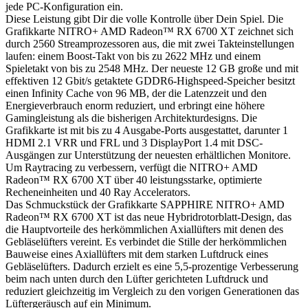
jede PC-Konfiguration ein.
Diese Leistung gibt Dir die volle Kontrolle über Dein Spiel. Die
Grafikkarte NITRO+ AMD Radeon™ RX 6700 XT zeichnet sich
durch 2560 Streamprozessoren aus, die mit zwei Takteinstellungen
laufen: einem Boost-Takt von bis zu 2622 MHz und einem
Spieletakt von bis zu 2548 MHz. Der neueste 12 GB große und mit
effektiven 12 Gbit/s getaktete GDDR6-Highspeed-Speicher besitzt
einen Infinity Cache von 96 MB, der die Latenzzeit und den
Energieverbrauch enorm reduziert, und erbringt eine höhere
Gamingleistung als die bisherigen Architekturdesigns. Die
Grafikkarte ist mit bis zu 4 Ausgabe-Ports ausgestattet, darunter 1
HDMI 2.1 VRR und FRL und 3 DisplayPort 1.4 mit DSC-
Ausgängen zur Unterstützung der neuesten erhältlichen Monitore.
Um Raytracing zu verbessern, verfügt die NITRO+ AMD
Radeon™ RX 6700 XT über 40 leistungsstarke, optimierte
Recheneinheiten und 40 Ray Accelerators.
Das Schmuckstück der Grafikkarte SAPPHIRE NITRO+ AMD
Radeon™ RX 6700 XT ist das neue Hybridrotorblatt-Design, das
die Hauptvorteile des herkömmlichen Axiallüfters mit denen des
Gebläselüfters vereint. Es verbindet die Stille der herkömmlichen
Bauweise eines Axiallüfters mit dem starken Luftdruck eines
Gebläselüfters. Dadurch erzielt es eine 5,5-prozentige Verbesserung
beim nach unten durch den Lüfter gerichteten Luftdruck und
reduziert gleichzeitig im Vergleich zu den vorigen Generationen das
Lüftergeräusch auf ein Minimum.