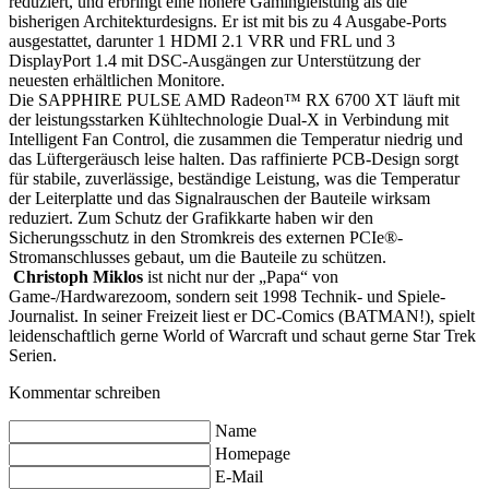
reduziert, und erbringt eine höhere Gamingleistung als die
bisherigen Architekturdesigns. Er ist mit bis zu 4 Ausgabe-Ports
ausgestattet, darunter 1 HDMI 2.1 VRR und FRL und 3
DisplayPort 1.4 mit DSC-Ausgängen zur Unterstützung der
neuesten erhältlichen Monitore.
Die SAPPHIRE PULSE AMD Radeon™ RX 6700 XT läuft mit
der leistungsstarken Kühltechnologie Dual-X in Verbindung mit
Intelligent Fan Control, die zusammen die Temperatur niedrig und
das Lüftergeräusch leise halten. Das raffinierte PCB-Design sorgt
für stabile, zuverlässige, beständige Leistung, was die Temperatur
der Leiterplatte und das Signalrauschen der Bauteile wirksam
reduziert. Zum Schutz der Grafikkarte haben wir den
Sicherungsschutz in den Stromkreis des externen PCIe®-
Stromanschlusses gebaut, um die Bauteile zu schützen.
Christoph Miklos
ist nicht nur der „Papa“ von
Game-/Hardwarezoom, sondern seit 1998 Technik- und Spiele-
Journalist. In seiner Freizeit liest er DC-Comics (BATMAN!), spielt
leidenschaftlich gerne World of Warcraft und schaut gerne Star Trek
Serien.
Kommentar schreiben
Name
Homepage
E-Mail