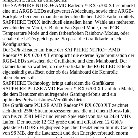
Die SAPPHIRE NITRO+ AMD Radeon™ RX 6700 XT schmückt
eine mit ARGB LEDs aufgewertet Abdeckung, sowie eine ARGB-
Backplate bei denen man die unterschiedlichen LED-Farben mittels
SAPPHIRE TriXX individuell einstellen kann. Wähle aus mehreren
verschiedenen Modi, z. B. dem Fan Speed Mode, dem PCB
Temperature Mode und dem farbenfrohen Rainbow-Modus, oder
schalte die LEDs gleich ganz. So passt die Grafikkarte in jede
Konfiguration.
Der 3-Pin-Header am Ende der SAPPHIRE NITRO+ AMD
Radeon™ RX 6700 XT ermöglicht die externe Synchronisation der
RGB-LEDs zwischen der Grafikkarte und dem Mainboard. Der
Gamer kann so wählen, ob die Grafikkarte die RGB-LED-Effekte
eigenständig auslösen oder ob das Mainboard die Kontrolle
übernehmen soll.
SAPPHIRE Technology bringt außerdem die Grafikkarte
SAPPHIRE PULSE AMD Radeon™ RX 6700 XT auf den Markt,
die dem Benutzer ein aufregendes Gamingerlebnis und ein
optimales Preis-Leistungs-Verhältnis bietet.
Die Grafikkarte PULSE AMD Radeon™ RX 6700 XT zeichnet
sich durch 2560 Streamprozessoren aus, die mit einem Boost-Takt
von bis zu 2581 MHz und einem Spieletakt von bis zu 2424 MHz
laufen. Der neueste 12 GB große und mit effektiven 12 Gbit/s
getaktete GDDR6-Highspeed-Speicher besitzt einen Infinity Cache
von 96 MB, der die Latenzzeit und den Energieverbrauch enorm