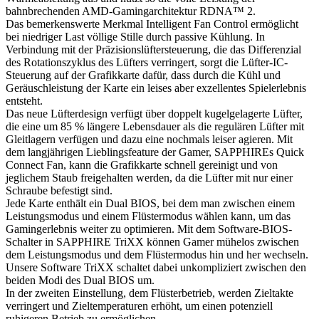
bahnbrechenden AMD-Gamingarchitektur RDNA™ 2.
Das bemerkenswerte Merkmal Intelligent Fan Control ermöglicht
bei niedriger Last völlige Stille durch passive Kühlung. In
Verbindung mit der Präzisionslüftersteuerung, die das Differenzial
des Rotationszyklus des Lüfters verringert, sorgt die Lüfter-IC-
Steuerung auf der Grafikkarte dafür, dass durch die Kühl und
Geräuschleistung der Karte ein leises aber exzellentes Spielerlebnis
entsteht.
Das neue Lüfterdesign verfügt über doppelt kugelgelagerte Lüfter,
die eine um 85 % längere Lebensdauer als die regulären Lüfter mit
Gleitlagern verfügen und dazu eine nochmals leiser agieren. Mit
dem langjährigen Lieblingsfeature der Gamer, SAPPHIREs Quick
Connect Fan, kann die Grafikkarte schnell gereinigt und von
jeglichem Staub freigehalten werden, da die Lüfter mit nur einer
Schraube befestigt sind.
Jede Karte enthält ein Dual BIOS, bei dem man zwischen einem
Leistungsmodus und einem Flüstermodus wählen kann, um das
Gamingerlebnis weiter zu optimieren. Mit dem Software-BIOS-
Schalter in SAPPHIRE TriXX können Gamer mühelos zwischen
dem Leistungsmodus und dem Flüstermodus hin und her wechseln.
Unsere Software TriXX schaltet dabei unkompliziert zwischen den
beiden Modi des Dual BIOS um.
In der zweiten Einstellung, dem Flüsterbetrieb, werden Zieltakte
verringert und Zieltemperaturen erhöht, um einen potenziell
ruhigeren Betrieb zu ermöglichen.