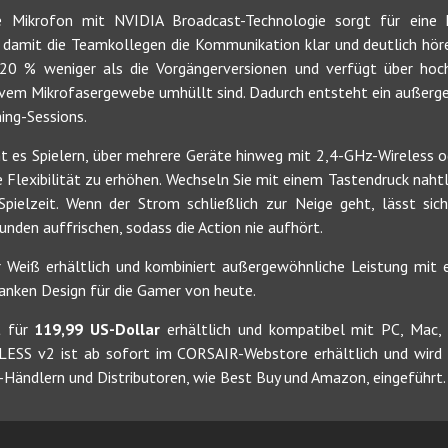
le Mikrofon mit NVIDIA Broadcast-Technologie sorgt für eine 
, damit die Teamkollegen die Kommunikation klar und deutlich hö
20 % weniger als die Vorgängerversionen und verfügt über ho
vem Mikrofasergewebe umhüllt sind. Dadurch entsteht ein außerg
ing-Sessions.
es Spielern, über mehrere Geräte hinweg mit 2,4-GHz-Wireless o
re Flexibilität zu erhöhen. Wechseln Sie mit einem Tastendruck nah
pielzeit. Wenn der Strom schließlich zur Neige geht, lässt sic
unden auffrischen, sodass die Action nie aufhört.
 Weiß erhältlich und kombiniert außergewöhnliche Leistung mit e
anken Design für die Gamer von heute.
t für
119,99 US-Dollar
erhältlich und kompatibel mit PC, Mac, 
ESS v2 ist ab sofort im CORSAIR-Webstore erhältlich und wird
-Händlern und Distributoren, wie Best Buy und Amazon, eingeführt.