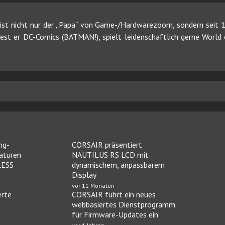
ist nicht nur der „Papa“ von Game-/Hardwarezoom, sondern seit 19
 liest er DC-Comics (BATMAN!), spielt leidenschaftlich gerne Worl
ng-
CORSAIR präsentiert
aturen
NAUTILUS RS LCD mit
LESS
dynamischem, anpassbarem
Display
vor 11 Monaten
erte
CORSAIR führt ein neues
webbasiertes Dienstprogramm
für Firmware-Updates ein