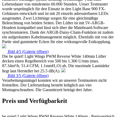
Lebensdauer von mindestens 60.000 Stunden. Unser Testmuster
wurde ursprünglich für den Einsatz in den Light Base 900 FX-
Gehäusen entwickelt und ist mit 20 einzeln adressierbaren LEDs
ausgestattet. Zwei Lichtringe sorgen für eine gleichmäßige
Beleuchtung von beiden Seiten. Der Lüfter ist mit 5V-ARGB-
Headern kompatibel und lässt sich über die Mainboard-Software
synchronisieren. Dank der ARGB-Daisy-Chain-Funktion ist zudem
ein aufgeräumtes Kabelmanagement möglich. Ebenfalls mit von der
Partie sind gummierte Ecken für eine wirkungsvolle Entkopplung.
Bild 4/5 (Galerie öffnen)
Die be quiet! Light Wings PWM Reverse White 140mm Lüfter
decken einen Regelbereich von 500 bis 1.300 U/min (max.
87.34m³/h, 51.4 CFM, 1.1mmH₂O) ab. Die maximale Lautstärke
liegt laut Hersteller bei 25.5 dB(A).
Bild 3/5 (Galerie öffnen)
Verarbeitungsmängel konnten wir an unseren Testmustern nicht
feststellen. Der Lieferumfang besteht lediglich aus vier
Montageschrauben. Die Garantiezeit beträgt drei Jahre.
Preis und Verfügbarkeit
be quiet! Light Wings PWM Reverse White 140mm - Preisvergleich