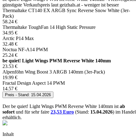
günstigste Verkaufspreis laut geizhals.at - weniger ist besser
Thermaltake CT140 EX ARGB Sync Reverse Snow White (3er-
Pack)
58.24
€
Thermaltake ToughFan 14 High Static Pressure
34.95
€
Arctic P14 Max
32.48
€
Noctua NF-A14 PWM
25.24
€
be quiet! Light Wings PWM Reverse White 140mm
23.53
€
Alpenföhn Wing Boost 3 ARGB 140mm (3er-Pack)
19.99
€
Fractal Design Aspect 14 PWM
14.57
€
Preis - Stand: 15.04.2026
Der be quiet! Light Wings PWM Reverse White 140mm ist
ab
sofort
und für sehr faire
23,53 Euro
(Stand:
15.04.2026
) im Handel
erhältlich.
Inhalt