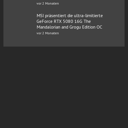
vor 2 Monaten
MSI präsentiert die ultra-limitierte
GeForce RTX 5080 16G The
Mandalorian and Grogu Edition OC
vor 2 Monaten
Online Casinos mit Paysafe
FairGO Casino