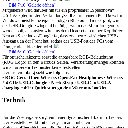
Bild 7/10 (Galerie öffnen)
Mitgeliefert wird darüber hinaus ein proprietärer „Speednova“-
USB-Adapter für den Verbindungsaufbau mit einem PC. Da es für
Windows meist keine eigenständigen Bluetooth-Treiber gibt, wird
der USB-Dongle zwingend benötigt, wenn das Mikrofon genutzt
werden soll, ansonsten wird aus dem Headset ein reiner Kopfhörer.
Neu am Speednova-Dongle ist, dass er einen zusätzlichen USB-
Ausgang an der Front hat, sodass der USB-Port des PCs vom
Dongle nicht blockiert wird.
Bild 6/10 (Galerie öffnen)
Für optische Akzente sorgt die anpassbare RGB-Beleuchtung
(ROG-Logo) an den Earbuds-Seiten. Verarbeitungsmängel konnten
wir an unserem Testmuster keine feststellen.
Der Lieferumfang sieht wie folgt aus:
• ROG Cetra Open Wireless Open-Ear Headphones
• Wireless
2.4 GHz USB-C dongle
• Neck Strap
• USB-C to USB-A
charging cable
• Quick start guide
• Warranty booklet
Technik
Für die Wiedergabe sorgt ein neuer dynamischer 14.2-mm-Treiber.
Der Hersteller wirbt mit einer „diamantähnlichen
Kohlenstoffbeschichtung, die für klare Höhen, tiefe Bässe und einen