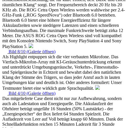
räumlichen Klang“ sorgt. Der Frequenzbereich deckt 20 Hz bis 20
KHz ab. Die ROG Cetra Open Wireless werden wahlweise per 2.4-
GHz-Funk („ROG SpeedNova“) oder Bluetooth 6.0 betrieben.
Bluetooth 6.0 bietet eine höhere Energieeffizienz für längere
Akkulaufzeiten sowie niedrigere Latenzen und einen schnelleren
Verbindungsaufbau. Die maximale Funkreichweite beträgt zirka 12
Meter. Die ASUS ROG Cetra Open Wireless sind voll kompatibel
mit den Konsolen Nintendo Switch, Sony PlayStation 4 und Sony
PlayStation 5.
Bild 8/10 (Galerie öffnen)
Als Highlight entpuppen sich die vier verbauten Mikrofone. Das
Vierfach-Mikrofon-Array mit KI-Geräuschunterdrückung erkennt
und unterdrückt Umgebungsgeräusche, Verkehrs-, Fitnessstudio-
und Spielgeräusche in Echtzeit und bewahrt dabei den natürlichen
Klang der Stimme des Trägers, so dass jeder Anruf auch in lauten
Umgebungen klar und deutlich ist. Oder anderes formuliert: Unser
Testmuster bietet eine wirklich gute Sprachqualität.
Bild 4/10 (Galerie öffnen)
Das mitgelieferte Case dient nicht nur zur Aufbewahrung, sondern
auch als Ladestation und Energiequelle. Die Akkulaufzeit der
Ohrhörer beträgt ungefähr 16 Stunden (50% Lautstärke) - der
„Energiespeicher“ der Box liefert 64 Stunden Spielzeit. Die
Aufladezeit von Leer auf Voll beträgt knapp 60 Minuten. Dank der
Schnellladefunktion reichen 15 Minuten Ladezeit für 3 Stunde