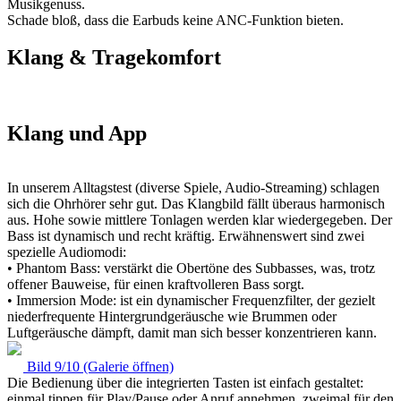
Musikgenuss.
Schade bloß, dass die Earbuds keine ANC-Funktion bieten.
Klang & Tragekomfort
Klang und App
In unserem Alltagstest (diverse Spiele, Audio-Streaming) schlagen
sich die Ohrhörer sehr gut. Das Klangbild fällt überaus harmonisch
aus. Hohe sowie mittlere Tonlagen werden klar wiedergegeben. Der
Bass ist dynamisch und recht kräftig. Erwähnenswert sind zwei
spezielle Audiomodi:
• Phantom Bass: verstärkt die Obertöne des Subbasses, was, trotz
offener Bauweise, für einen kraftvolleren Bass sorgt.
• Immersion Mode: ist ein dynamischer Frequenzfilter, der gezielt
niederfrequente Hintergrundgeräusche wie Brummen oder
Luftgeräusche dämpft, damit man sich besser konzentrieren kann.
Bild 9/10 (Galerie öffnen)
Die Bedienung über die integrierten Tasten ist einfach gestaltet:
einmal tippen für Play/Pause oder Anruf annehmen, zweimal für den