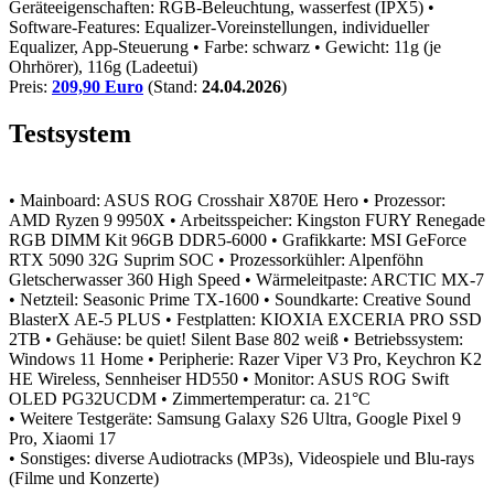
Geräteeigenschaften: RGB-Beleuchtung, wasserfest (IPX5)
•
Software-Features: Equalizer-Voreinstellungen, individueller
Equalizer, App-Steuerung
• Farbe: schwarz
• Gewicht: 11g (je
Ohrhörer), 116g (Ladeetui)
Preis:
209,90 Euro
(Stand:
24.04.2026
)
Testsystem
• Mainboard: ASUS ROG Crosshair X870E Hero
• Prozessor:
AMD Ryzen 9 9950X
• Arbeitsspeicher: Kingston FURY Renegade
RGB DIMM Kit 96GB DDR5-6000
• Grafikkarte: MSI GeForce
RTX 5090 32G Suprim SOC
• Prozessorkühler: Alpenföhn
Gletscherwasser 360 High Speed
• Wärmeleitpaste: ARCTIC MX-7
• Netzteil: Seasonic Prime TX-1600
• Soundkarte: Creative Sound
BlasterX AE-5 PLUS
• Festplatten: KIOXIA EXCERIA PRO SSD
2TB
• Gehäuse: be quiet! Silent Base 802 weiß
• Betriebssystem:
Windows 11 Home
• Peripherie: Razer Viper V3 Pro, Keychron K2
HE Wireless, Sennheiser HD550
• Monitor: ASUS ROG Swift
OLED PG32UCDM
• Zimmertemperatur: ca. 21°C
• Weitere Testgeräte: Samsung Galaxy S26 Ultra, Google Pixel 9
Pro, Xiaomi 17
• Sonstiges: diverse Audiotracks (MP3s), Videospiele und Blu-rays
(Filme und Konzerte)