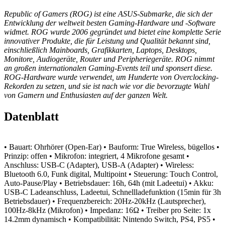
Republic of Gamers (ROG) ist eine ASUS-Submarke, die sich der
Entwicklung der weltweit besten Gaming-Hardware und -Software
widmet. ROG wurde 2006 gegründet und bietet eine komplette Serie
innovativer Produkte, die für Leistung und Qualität bekannt sind,
einschließlich Mainboards, Grafikkarten, Laptops, Desktops,
Monitore, Audiogeräte, Router und Peripheriegeräte. ROG nimmt
an großen internationalen Gaming-Events teil und sponsert diese.
ROG-Hardware wurde verwendet, um Hunderte von Overclocking-
Rekorden zu setzen, und sie ist nach wie vor die bevorzugte Wahl
von Gamern und Enthusiasten auf der ganzen Welt.
Datenblatt
• Bauart: Ohrhörer (Open-Ear)
• Bauform: True Wireless, bügellos
•
Prinzip: offen
• Mikrofon: integriert, 4 Mikrofone gesamt
•
Anschluss: USB-C (Adapter), USB-A (Adapter)
• Wireless:
Bluetooth 6.0, Funk digital, Multipoint
• Steuerung: Touch Control,
Auto-Pause/Play
• Betriebsdauer: 16h, 64h (mit Ladeetui)
• Akku:
USB-C Ladeanschluss, Ladeetui, Schnellladefunktion (15min für 3h
Betriebsdauer)
• Frequenzbereich: 20Hz-20kHz (Lautsprecher),
100Hz-8kHz (Mikrofon)
• Impedanz: 16Ω
• Treiber pro Seite: 1x
14.2mm dynamisch
• Kompatibilität: Nintendo Switch, PS4, PS5
•